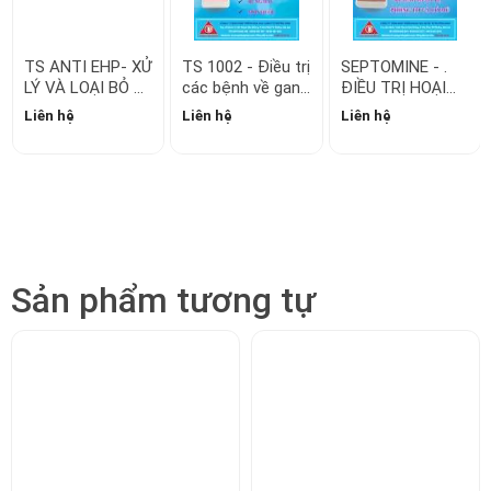
TS ANTI EHP- XỬ
TS 1002 - Điều trị
SEPTOMINE - .
LÝ VÀ LOẠI BỎ VI
các bệnh về gan,
ĐIỀU TRỊ HOẠI
BÀO TỬ TRÙNG
rụng râu, mòn
TỬ, XUẤT HUYẾT,
Liên hệ
Liên hệ
Liên hệ
EHP TRONG MÔI
đuôi
PHỒNG ĐỎ
TRƯỜNG AO
ĐƯỜNG RUỘT,
NUÔI
PHÂN BỊ LOÃNG
VÀ CONG
Sản phẩm tương tự